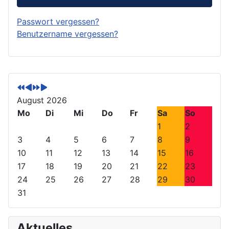
Passwort vergessen?
Benutzername vergessen?
V
V
N
N
o
o
ä
ä
r
r
c
c
August 2026
h
h
h
h
Mo
Di
Mi
Do
Fr
Sa
So
e
e
s
s
1
2
r
r
t
t
3
4
5
6
7
8
9
i
i
e
e
10
11
12
13
14
15
16
g
g
s
s
17
18
19
20
21
22
23
e
e
J
M
24
25
26
27
28
29
30
s
r
a
o
31
J
M
h
n
a
o
r
a
h
n
t
Aktuelles