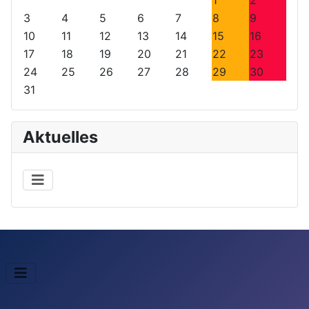
r
r
t
t
3
4
5
6
7
8
9
i
i
e
e
10
11
12
13
14
15
16
g
g
s
s
17
18
19
20
21
22
23
e
e
J
M
24
25
26
27
28
29
30
s
r
a
o
31
J
M
h
n
a
o
r
a
h
n
t
Aktuelles
r
a
t