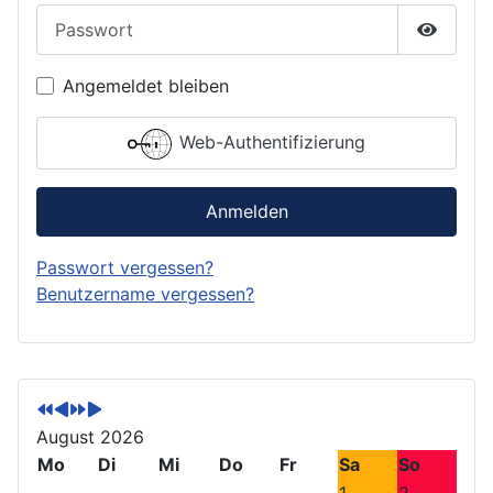
Passwort
Passwor
Angemeldet bleiben
Web-Authentifizierung
Anmelden
Passwort vergessen?
Benutzername vergessen?
V
V
N
N
o
o
ä
ä
r
r
c
c
August 2026
h
h
h
h
Mo
Di
Mi
Do
Fr
Sa
So
e
e
s
s
1
2