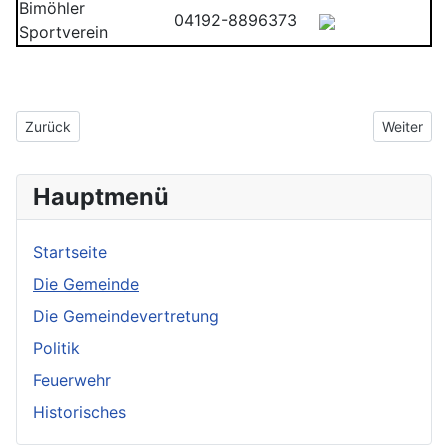
Bimöhler
04192-8896373
Sportverein
Vorheriger Beitrag: Historisches
Nächster 
Zurück
Weiter
Hauptmenü
Startseite
Die Gemeinde
Die Gemeindevertretung
Politik
Feuerwehr
Historisches