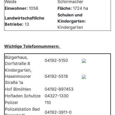
Weide
Schirrmacher
Einwohner:
1056
Fläche:
1724 ha
Schulen und
Landwirtschaftliche
Kindergarten:
Betriebe:
13
Kindergarten
Wichtige Telefonnummern:
Bürgerhaus,
04192-5150
Dorfstraße 8
Kindergarten,
Hasenmoorer
04192-5518
Straße 1a
Hof Bimöhlen
04192-897453
Hofladen Schultze
04327-1330
Polizei
110
Polizeistation Bad
04192-3911-0