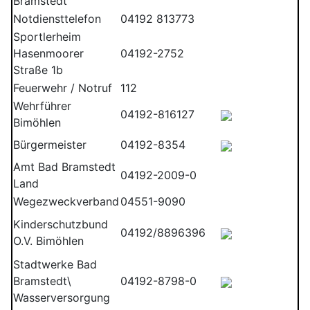
Bramstedt
Notdiensttelefon
04192 813773
Sportlerheim
Hasenmoorer
04192-2752
Straße 1b
Feuerwehr / Notruf
112
Wehrführer
04192-816127
Bimöhlen
Bürgermeister
04192-8354
Amt Bad Bramstedt
04192-2009-0
Land
Wegezweckverband
04551-9090
Kinderschutzbund
04192/8896396
O.V. Bimöhlen
Stadtwerke Bad
Bramstedt\
04192-8798-0
Wasserversorgung