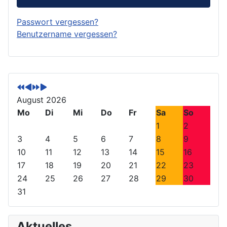
Passwort vergessen?
Benutzername vergessen?
V
V
N
N
o
o
ä
ä
r
r
c
c
August 2026
h
h
h
h
Mo
Di
Mi
Do
Fr
Sa
So
e
e
s
s
1
2
r
r
t
t
3
4
5
6
7
8
9
i
i
e
e
10
11
12
13
14
15
16
g
g
s
s
17
18
19
20
21
22
23
e
e
J
M
24
25
26
27
28
29
30
s
r
a
o
31
J
M
h
n
a
o
r
a
h
n
t
Aktuelles