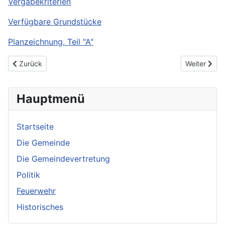
Vergabekriterien
Verfügbare Grundstücke
Planzeichnung, Teil "A"
Vorheriger Beitrag: Stadt.Ein.Blick
Nächster Be
Zurück
Weiter
Hauptmenü
Startseite
Die Gemeinde
Die Gemeindevertretung
Politik
Feuerwehr
Historisches