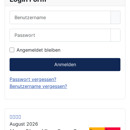
Benutzername
Passwort
Passwo
Angemeldet bleiben
Anmelden
Passwort vergessen?
Benutzername vergessen?
V
V
N
N
o
o
ä
ä
r
r
c
c
August 2026