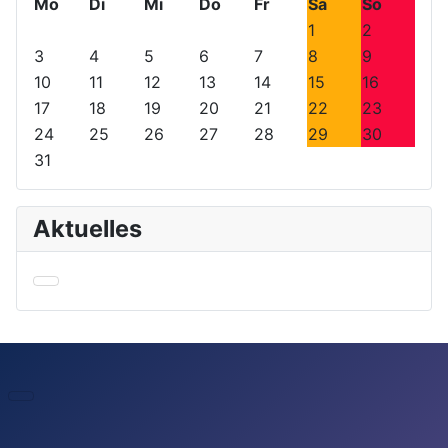
h
h
h
h
Mo
Di
Mi
Do
Fr
Sa
So
e
e
s
s
1
2
r
r
t
t
3
4
5
6
7
8
9
i
i
e
e
10
11
12
13
14
15
16
g
g
s
s
17
18
19
20
21
22
23
e
e
J
M
24
25
26
27
28
29
30
s
r
a
o
31
J
M
h
n
a
o
r
a
h
n
t
Aktuelles
r
a
t